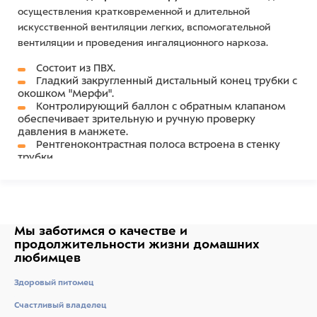
осуществления кратковременной и длительной
искусственной вентиляции легких, вспомогательной
вентиляции и проведения ингаляционного наркоза.
Состоит из ПВХ.
Гладкий закругленный дистальный конец трубки с
окошком "Мерфи".
Контролирующий баллон с обратным клапаном
обеспечивает зрительную и ручную проверку
давления в манжете.
Рентгеноконтрастная полоса встроена в стенку
трубки.
Имеет четкую несмываемую маркировку длины и
коннектор с ушками для фиксации.
Разметка для оценки глубины введения.
Мы заботимся о качестве
и
продолжительности жизни
домашних
любимцев
Здоровый питомец
Счастливый владелец