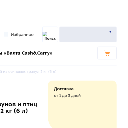
Избранное
ы «Валта Cash&Carry»
 из осиновых гранул 2 кг (6 л)
Доставка
от 1 до 3 дней
зунов и птиц
 кг (6 л)