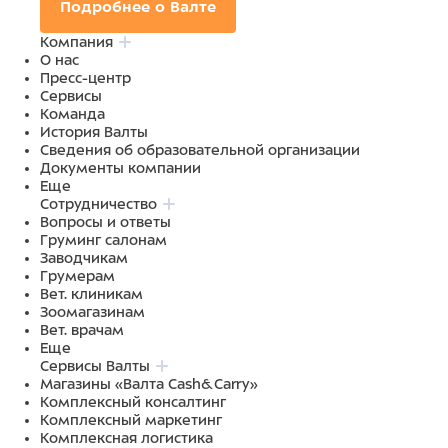
Подробнее о Валте
Компания
О нас
Пресс-центр
Сервисы
Команда
История Валты
Сведения об образовательной организации
Документы компании
Еще
Сотрудничество
Вопросы и ответы
Груминг салонам
Заводчикам
Грумерам
Вет. клиникам
Зоомагазинам
Вет. врачам
Еще
Сервисы Валты
Магазины «Валта Cash&Carry»
Комплексный консалтинг
Комплексный маркетинг
Комплексная логистика