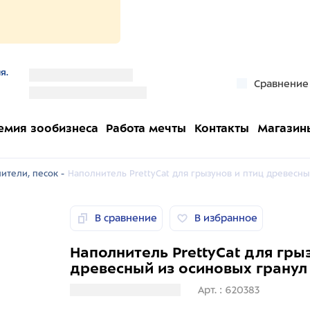
я.
''
Сравнение
''
емия зообизнеса
Работа мечты
Контакты
Магазин
ители, песок -
Наполнитель PrettyCat для грызунов и птиц древесный
В сравнение
В избранное
Наполнитель PrettyCat для гры
древесный из осиновых гранул 2
Загрузка информации
Арт. : 620383