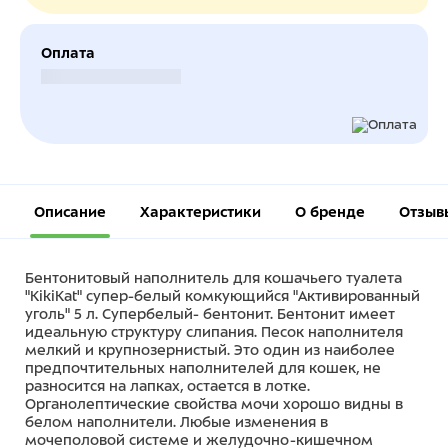
Оплата
Безналичный расчет
Описание
Характеристики
О бренде
Отзыв
Бентонитовый наполнитель для кошачьего туалета
"KikiKat" супер-белый комкующийся "Активированный
уголь" 5 л. Супербелый- бентонит. Бентонит имеет
идеальную структуру слипания. Песок наполнителя
мелкий и крупнозернистый. Это один из наиболее
предпочтительных наполнителей для кошек, не
разносится на лапках, остается в лотке.
Органолептические свойства мочи хорошо видны в
белом наполнители. Любые изменения в
мочеполовой системе и желудочно-кишечном