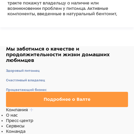
тракте покажут владельцу о наличие или
возникновении проблем у питомца. Активные
компоненты, введенные в натуральный бентонит,
устраняют неприятные запахи в лотке и дарят
ощущение чистоты и истинной гармонии с природой.
Состав
100% бентонит
Мы заботимся о качестве
и
продолжительности жизни
домашних
любимцев
Здоровый питомец
Счастливый владелец
Процветающий бизнес
Подробнее о Валте
Компания
О нас
Пресс-центр
Сервисы
Команда