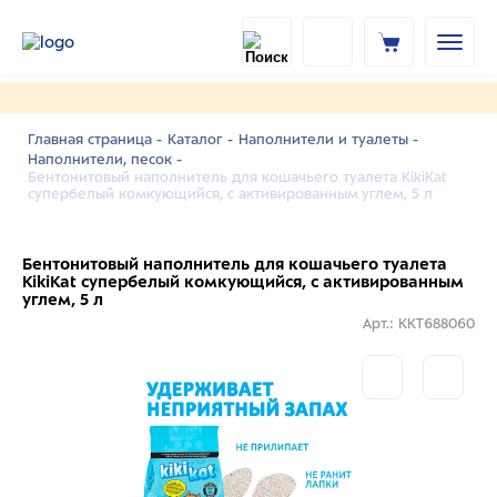
Главная страница -
Каталог -
Наполнители и туалеты -
Наполнители, песок -
Бентонитовый наполнитель для кошачьего туалета KikiKat
супербелый комкующийся, с активированным углем, 5 л
Бентонитовый наполнитель для кошачьего туалета
KikiKat супербелый комкующийся, с активированным
углем, 5 л
Арт.: KKT688060