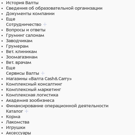
История Валты
Сведения об образовательной организации
Документы компании
Еще
Сотрудничество
Вопросы и ответы
Груминг салонам
Заводчикам
Грумерам
Вет. клиникам
Зоомагазинам
Вет. врачам
Еще
Сервисы Валты
Магазины «Валта Cash&Carry»
Комплексный консалтинг
Комплексный маркетинг
Комплексная логистика
Академия зообизнеса
Финансирование операционной деятельности
Каталог
Корма
Лакомства
Игрушки
Аксессуары