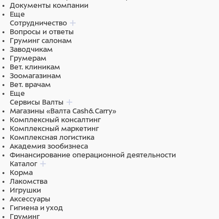
Ингредиенты
Документы компании
Еще
курица, киви, яблоко, клюква
Сотрудничество
Вопросы и ответы
Груминг салонам
Заводчикам
Грумерам
Вет. клиникам
Зоомагазинам
Вет. врачам
Еще
Сервисы Валты
Магазины «Валта Cash&Carry»
Комплексный консалтинг
Комплексный маркетинг
Комплексная логистика
Академия зообизнеса
Финансирование операционной деятельности
Каталог
Корма
Лакомства
Игрушки
Аксессуары
Гигиена и уход
Груминг