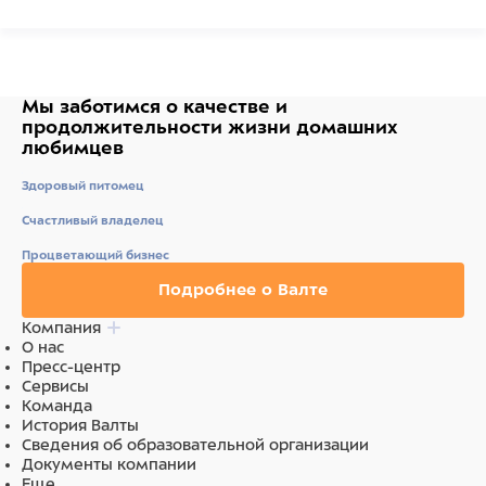
Зола 6,0%;
Влага 15,0%
Ингредиенты
Мы заботимся о качестве
и
Состав: ягненок, утка, глицерин, крахмал, сорбитол,
продолжительности жизни
домашних
растительный белок, пшеничная мука, соль,
любимцев
чесночный порошок, содержит разрешенные ЕС
красители.
Здоровый питомец
Счастливый владелец
Процветающий бизнес
Подробнее о Валте
Компания
О нас
Пресс-центр
Сервисы
Команда
История Валты
Сведения об образовательной организации
Документы компании
Еще