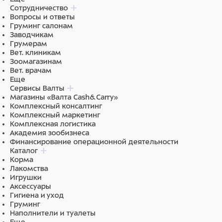
Сотрудничество
Вопросы и ответы
Груминг салонам
Заводчикам
Грумерам
Вет. клиникам
Зоомагазинам
Вет. врачам
Еще
Сервисы Валты
Магазины «Валта Cash&Carry»
Комплексный консалтинг
Комплексный маркетинг
Комплексная логистика
Академия зообизнеса
Финансирование операционной деятельности
Каталог
Корма
Лакомства
Игрушки
Аксессуары
Гигиена и уход
Груминг
Наполнители и туалеты