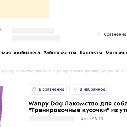
я.
''
Сравнение
''
емия зообизнеса
Работа мечты
Контакты
Магазин
py Dog Лакомство для собак "Тренировочные кусочки" из утки 100 г
В сравнение
В избранное
Wanpy Dog Лакомство для соб
"Тренировочные кусочки" из ут
Загрузка информации
Арт. : SB-29