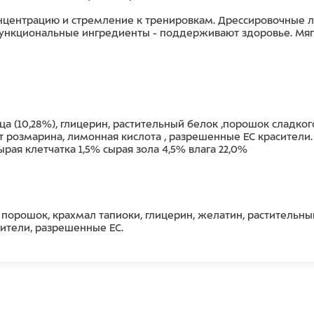
центрацию и стремление к тренировкам. Дрессировочные л
 функциональные ингредиенты - поддерживают здоровье. Мяг
урица (10,28%), глицерин, растительный белок ,порошок сладког
т розмарина, лимонная кислота , разрешенные ЕС красители.
рая клетчатка 1,5% сырая зола 4,5% влага 22,0%
 порошок, крахмал тапиоки, глицерин, желатин, растительный
сители, разрешенные ЕС.