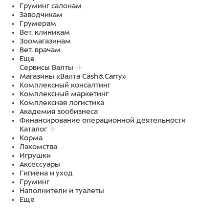
Груминг салонам
Заводчикам
Грумерам
Вет. клиникам
Зоомагазинам
Вет. врачам
Еще
Сервисы Валты
Магазины «Валта Cash&Carry»
Комплексный консалтинг
Комплексный маркетинг
Комплексная логистика
Академия зообизнеса
Финансирование операционной деятельности
Каталог
Корма
Лакомства
Игрушки
Аксессуары
Гигиена и уход
Груминг
Наполнители и туалеты
Еще