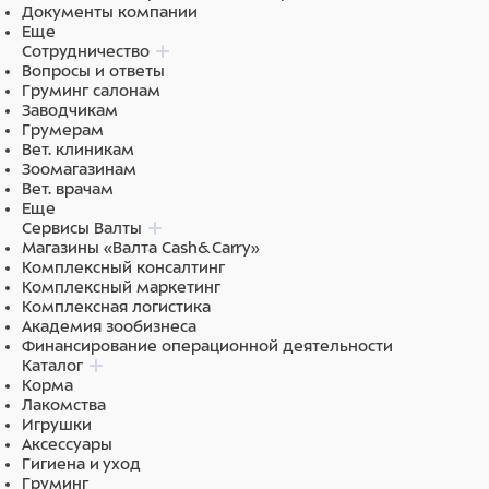
Ингредиенты
Документы компании
Еще
Состав: тунец, курица, лосось, крахмал, таурин,
Сотрудничество
полифенолы чая, льняное масло, витамины (A, B2, B3,
Вопросы и ответы
B5, D3, E), ксантановая камедь.
Груминг салонам
Заводчикам
Грумерам
Вет. клиникам
Зоомагазинам
Вет. врачам
Еще
Сервисы Валты
Магазины «Валта Cash&Carry»
Комплексный консалтинг
Комплексный маркетинг
Комплексная логистика
Академия зообизнеса
Финансирование операционной деятельности
Каталог
Корма
Лакомства
Игрушки
Аксессуары
Гигиена и уход
Груминг