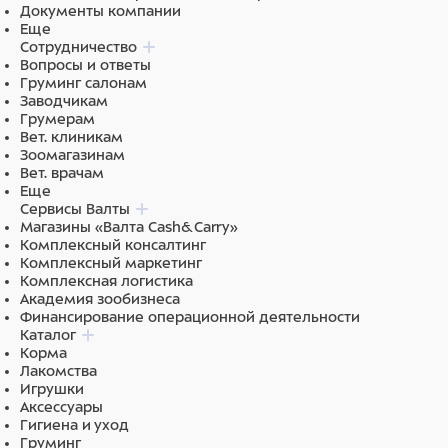
Ингредиенты
Документы компании
Еще
Состав: тунец, курица, креветки, крахмал, таурин,
Сотрудничество
полифенолы чая, витамины (A, B2, B3, B5, D3, E),
Вопросы и ответы
ксантановая камедь.
Груминг салонам
Заводчикам
Грумерам
Вет. клиникам
Зоомагазинам
Вет. врачам
Еще
Сервисы Валты
Магазины «Валта Cash&Carry»
Комплексный консалтинг
Комплексный маркетинг
Комплексная логистика
Академия зообизнеса
Финансирование операционной деятельности
Каталог
Корма
Лакомства
Игрушки
Аксессуары
Гигиена и уход
Груминг