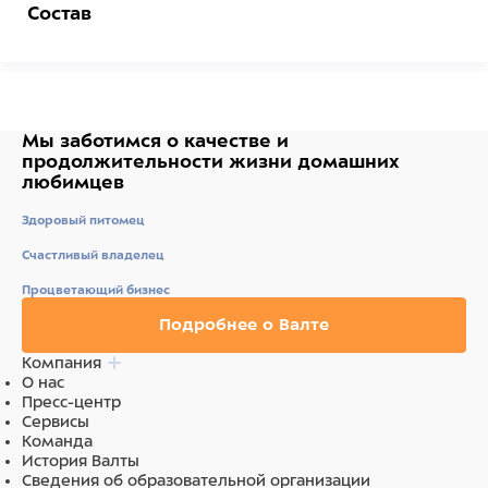
Состав
Белки (мин) 48%, Жиры (мин) 3,5%, Клетчатка (макс)
0,3%, Зола (макс) 3,5%, Влажность (макс) 35%.
Ингредиенты: курица, глицерин, экстракты из
морепродуктов.
Мы заботимся о качестве
и
Ингредиенты
продолжительности жизни
домашних
любимцев
Состав: курица, глицерин, растительный протеин,
Здоровый питомец
сорбитол, экстракт морепродуктов.
Счастливый владелец
Процветающий бизнес
Подробнее о Валте
Компания
О нас
Пресс-центр
Сервисы
Команда
История Валты
Сведения об образовательной организации