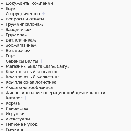
Документы компании
Еще
Сотрудничество
Вопросы и ответы
Груминг салонам
Заводчикам
Грумерам
Вет. клиникам
Зоомагазинам
Вет. врачам
Еще
Сервисы Валты
Магазины «Валта Cash&Carry»
Комплексный консалтинг
Комплексный маркетинг
Комплексная логистика
Академия зообизнеса
Финансирование операционной деятельности
Каталог
Корма
Лакомства
Игрушки
Аксессуары
Гигиена и уход
Груминг