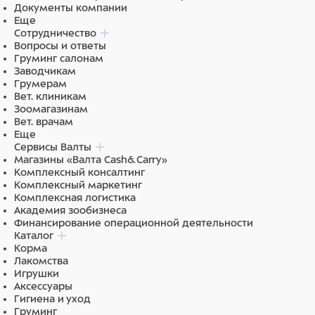
Документы компании
Ингредиенты
Еще
Сотрудничество
Состав: утка (100%)
Вопросы и ответы
Груминг салонам
Заводчикам
Грумерам
Вет. клиникам
Зоомагазинам
Вет. врачам
Еще
Сервисы Валты
Магазины «Валта Cash&Carry»
Комплексный консалтинг
Комплексный маркетинг
Комплексная логистика
Академия зообизнеса
Финансирование операционной деятельности
Каталог
Корма
Лакомства
Игрушки
Аксессуары
Гигиена и уход
Груминг