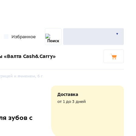
Избранное
ы «Валта Cash&Carry»
урицей и ячменем, 6 г
Доставка
от 1 до 3 дней
я зубов с