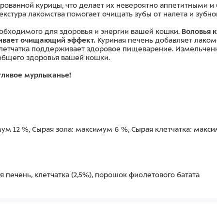
рованной курицы, что делает их невероятно аппетитными и
кстура лакомства помогает очищать зубы от налета и зубно
еобходимого для здоровья и энергии вашей кошки.
Воловья 
ливает очищающий эффект.
Куриная печень добавляет лакомс
Клетчатка поддерживает здоровое пищеварение. Измельчен
общего здоровья вашей кошки.
тливое мурлыканье!
м 12 %, Сырая зола: максимум 6 %, Сырая клетчатка: макс
ая печень, клетчатка (2,5%), порошок фиолетового батата