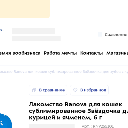
я.
''
Сравнение
''
емия зообизнеса
Работа мечты
Контакты
Магазин
омство Ranova для кошек сублимированное Звёздочка для зубов с к
В сравнение
В избранное
Лакомство Ranova для кошек
сублимированное Звёздочка дл
курицей и ячменем, 6 г
Загрузка информации
Арт. : RNV255101