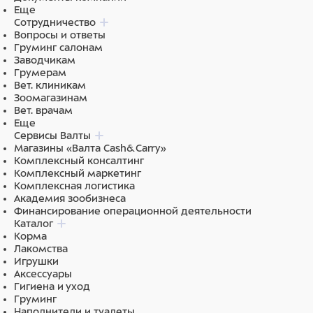
Еще
Сотрудничество
Вопросы и ответы
Груминг салонам
Заводчикам
Грумерам
Вет. клиникам
Зоомагазинам
Вет. врачам
Еще
Сервисы Валты
Магазины «Валта Cash&Carry»
Комплексный консалтинг
Комплексный маркетинг
Комплексная логистика
Академия зообизнеса
Финансирование операционной деятельности
Каталог
Корма
Лакомства
Игрушки
Аксессуары
Гигиена и уход
Груминг
Наполнители и туалеты