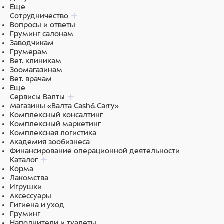
Еще
Сотрудничество
Вопросы и ответы
Груминг салонам
Заводчикам
Грумерам
Вет. клиникам
Зоомагазинам
Вет. врачам
Еще
Сервисы Валты
Магазины «Валта Cash&Carry»
Комплексный консалтинг
Комплексный маркетинг
Комплексная логистика
Академия зообизнеса
Финансирование операционной деятельности
Каталог
Корма
Лакомства
Игрушки
Аксессуары
Гигиена и уход
Груминг
Наполнители и туалеты