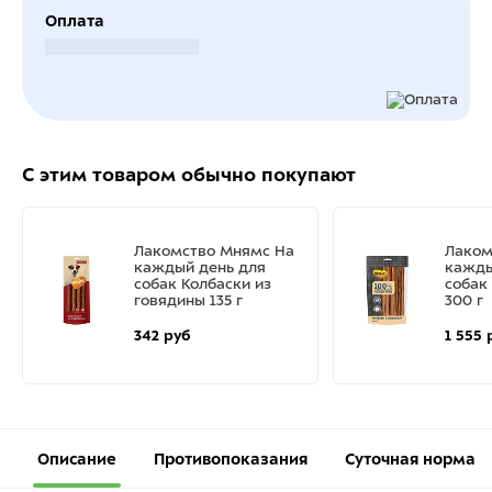
Оплата
Безналичный расчет
С этим товаром обычно покупают
Лакомство Мнямс На
Лаком
каждый день для
кажды
собак Колбаски из
собак
говядины 135 г
300 г
342 руб
1 555 
Описание
Противопоказания
Суточная норма