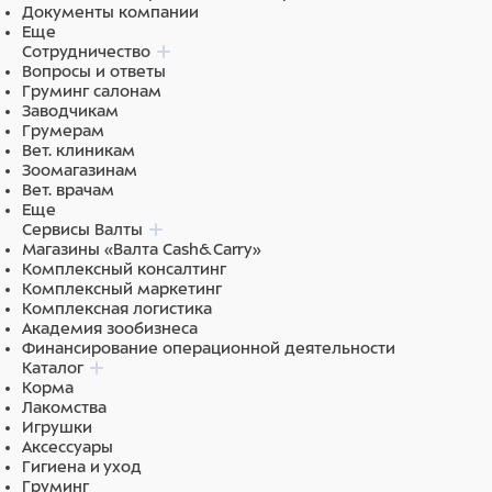
Документы компании
Еще
Сотрудничество
Вопросы и ответы
Груминг салонам
Заводчикам
Грумерам
Вет. клиникам
Зоомагазинам
Вет. врачам
Еще
Сервисы Валты
Магазины «Валта Cash&Carry»
Комплексный консалтинг
Комплексный маркетинг
Комплексная логистика
Академия зообизнеса
Финансирование операционной деятельности
Каталог
Корма
Лакомства
Игрушки
Аксессуары
Гигиена и уход
Груминг