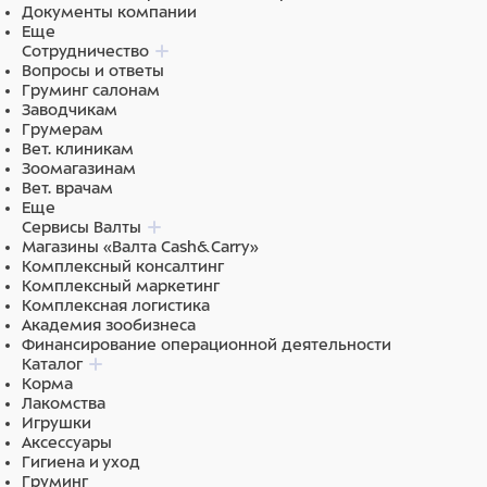
Документы компании
Еще
Сотрудничество
Вопросы и ответы
Груминг салонам
Заводчикам
Грумерам
Вет. клиникам
Зоомагазинам
Вет. врачам
Еще
Сервисы Валты
Магазины «Валта Cash&Carry»
Комплексный консалтинг
Комплексный маркетинг
Комплексная логистика
Академия зообизнеса
Финансирование операционной деятельности
Каталог
Корма
Лакомства
Игрушки
Аксессуары
Гигиена и уход
Груминг