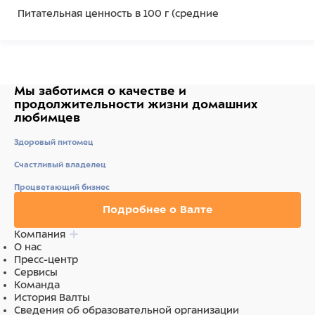
Питательная ценность в 100 г (средние
значения):белки 60 г, жиры 9 г, зола 16,4 г, влага 15 г.
Энергетическая ценность (калорийность) на 100г: 321
ккал.
Ингредиенты
Мы заботимся о качестве
и
продолжительности жизни
домашних
лосось северных морей (семга).
любимцев
Здоровый питомец
Счастливый владелец
Процветающий бизнес
Подробнее о Валте
Компания
О нас
Пресс-центр
Сервисы
Команда
История Валты
Сведения об образовательной организации