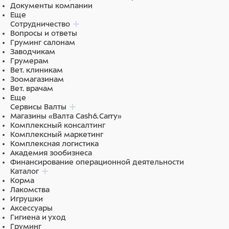
Документы компании
Еще
Сотрудничество
Вопросы и ответы
Груминг салонам
Заводчикам
Грумерам
Вет. клиникам
Зоомагазинам
Вет. врачам
Еще
Сервисы Валты
Магазины «Валта Cash&Carry»
Комплексный консалтинг
Комплексный маркетинг
Комплексная логистика
Академия зообизнеса
Финансирование операционной деятельности
Каталог
Корма
Лакомства
Игрушки
Аксессуары
Гигиена и уход
Груминг