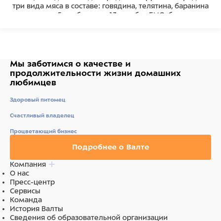
три вида мяса в составе: говядина, телятина, баранина
- в упаковке 5 колбасок по 13 см - без ГМО, без сои и
искусственных красителей
Состав
Состав: мясо и мясные субпродукты (говядина,
Мы заботимся о качестве
и
телятина, баранина), кукуруза, морковь, минеральные
продолжительности жизни
домашних
вещества. Питательная ценность на 100г продукта
любимцев
(средние значения): белки 62,8%, жиры 9,6%, зола
2,7%, влага 8,7%. Энергетическая ценность
Здоровый питомец
(калорийность) на 100г: 431 ккал.
Счастливый владелец
Ингредиенты
Процветающий бизнес
Состав: мясо и мясные субпродукты (говядина,
Подробнее о Валте
телятина, баранина), кукуруза, морковь, минеральные
вещества.
Компания
О нас
Пресс-центр
Сервисы
Команда
История Валты
Сведения об образовательной организации