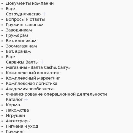
Документы компании
Еще
Сотрудничество
Вопросы и ответы
Груминг салонам
Заводчикам
Грумерам
Вет. клиникам
Зоомагазинам
Вет. врачам
Еще
Сервисы Валты
Магазины «Валта Cash&Carry»
Комплексный консалтинг
Комплексный маркетинг
Комплексная логистика
Академия зообизнеса
Финансирование операционной деятельности
Каталог
Корма
Лакомства
Игрушки
Аксессуары
Гигиена и уход
Груминг