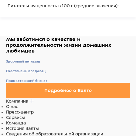
Питательная ценность в 100 г (средние значения):
белки > 22,0%, жиры > 23,0%, клетчатка < 8,0%, зола <
8,0%, влага < 10,0%.
Ингредиенты
Мы заботимся о качестве
и
Кукурузный крахмал (19%), мука из говядины (15%),
продолжительности жизни
домашних
рисовая мука, мука из курицы, арахисовый белок,
любимцев
куриный жир, говяжий жир, мука из говяжьей
печени, порошок из куриного яичного желтка, соль,
Здоровый питомец
таурин, сорбат калия, лактат кальция.
Счастливый владелец
Процветающий бизнес
Подробнее о Валте
Компания
О нас
Пресс-центр
Сервисы
Команда
История Валты
Сведения об образовательной организации