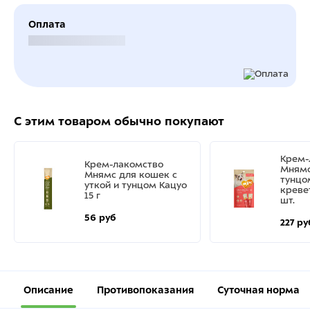
Оплата
Безналичный расчет
С этим товаром обычно покупают
Крем-
Крем-лакомство
Мнямс
Мнямс для кошек с
тунцо
уткой и тунцом Кацуо
кревет
15 г
шт.
56 руб
227 ру
Описание
Противопоказания
Суточная норма