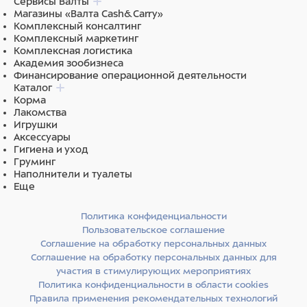
гидролизат белка рыбы (треска) (1%), олигосахариды,
Сервисы Валты
растительное масло, крахмал, соль, желирующий
Магазины «Валта Cash&Carry»
агент, аминокислоты, витамин Е, натуральный
Комплексный консалтинг
краситель. Крем-лакомство для кошек и котят с 4
Комплексный маркетинг
месяцев с тунцом «КАЦУО». СОСТАВ: тунец Кацуо
Комплексная логистика
(25%), экстракт тунца (1,5%), гидролизат белка рыбы
Академия зообизнеса
(треска) (0,5%), олигосахариды, масло растительное,
Финансирование операционной деятельности
крахмал, соль, желирующий агент, аминокислоты,
Каталог
витамин Е, натуральный краситель, бета-каротин.
Корма
Лакомства
Игрушки
Аксессуары
Гигиена и уход
Груминг
Наполнители и туалеты
Еще
Политика конфиденциальности
Пользовательское соглашение
Соглашение на обработку персональных данных
Соглашение на обработку персональных данных для
участия в стимулирующих мероприятиях
Политика конфиденциальности в области cookies
Правила применения рекомендательных технологий