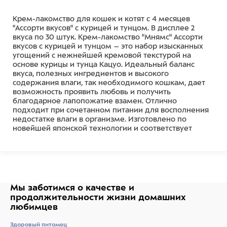
Крем-лакомство для кошек и котят с 4 месяцев
"Ассорти вкусов" с курицей и тунцом. В дисплее 2
вкуса по 30 штук. Крем-лакомство "Мнямс" Ассорти
вкусов с курицей и тунцом – это набор изысканных
угощений с нежнейшей кремовой текстурой на
основе курицы и тунца Кацуо. Идеальный баланс
вкуса, полезных ингредиентов и высокого
содержания влаги, так необходимого кошкам, дает
возможность проявить любовь и получить
благодарное лапопожатие взамен. Отлично
подходит при сочетанном питании для восполнения
недостатке влаги в организме. Изготовлено по
новейшей японской технологии и соответствует
мировым стандартам качества.
Состав
Крем-лакомство для кошек и котят с 4 месяцев с
курицей.
Мы заботимся о качестве
и
СОСТАВ: курица (25%), экстракт тунца (2%), гидролизат
продолжительности жизни
домашних
белка рыбы (треска) (1%), олигосахариды,
любимцев
растительное масло, крахмал, соль, желирующий
агент, аминокислоты, витамин Е, натуральный
Здоровый питомец