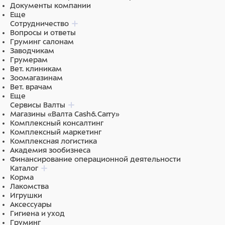
Документы компании
Еще
Сотрудничество
Вопросы и ответы
Груминг салонам
Заводчикам
Грумерам
Вет. клиникам
Зоомагазинам
Вет. врачам
Еще
Сервисы Валты
Магазины «Валта Cash&Carry»
Комплексный консалтинг
Комплексный маркетинг
Комплексная логистика
Академия зообизнеса
Финансирование операционной деятельности
Каталог
Корма
Лакомства
Игрушки
Аксессуары
Гигиена и уход
Груминг