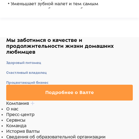
• Уменьшает зубной налет и тем самым
предотвращает образование зубного камня
• Удовлетворяет природный жевательный инстинкт
собаки
• Долго жуется, съедается без остатка
• Содержит всего 2 % жира
• Не содержит искусственных красителей и
Мы заботимся о качестве
и
усилителей вкуса
продолжительности жизни
домашних
любимцев
Состав
Здоровый питомец
Мясо и мясные субпродукты (куриное мясо 12%),
Счастливый владелец
минеральные вещества.
Процветающий бизнес
Подробнее о Валте
Компания
О нас
Пресс-центр
Сервисы
Команда
История Валты
Сведения об образовательной организации