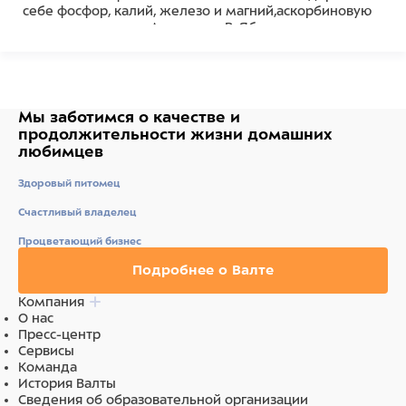
себе фосфор, калий, железо и магний,аскорбиновую
кислоту, витамины А и группы В. Яблоко содержит
железо и богато клетчаткой. Bambini Pets делаем
жизнь малышей лучше и радостнее!
Состав
Мы заботимся о качестве
и
Состав: пшеница, кукуруза, морковь, свекла, яблоко,
продолжительности жизни
домашних
кэроб Питательная ценность на 100г - белки - 8%,
любимцев
жир - 5%, клетчатка - 5%, Энергетическая ценность
(калорийность) на 100г - 250 ккал
Здоровый питомец
Ингредиенты
Счастливый владелец
Процветающий бизнес
пшеница, кукуруза, морковь, свекла, яблоко, кэроб
Подробнее о Валте
Компания
О нас
Пресс-центр
Сервисы
Команда
История Валты
Сведения об образовательной организации