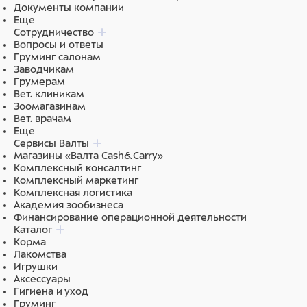
Документы компании
Еще
Сотрудничество
Вопросы и ответы
Груминг салонам
Заводчикам
Грумерам
Вет. клиникам
Зоомагазинам
Вет. врачам
Еще
Сервисы Валты
Магазины «Валта Cash&Carry»
Комплексный консалтинг
Комплексный маркетинг
Комплексная логистика
Академия зообизнеса
Финансирование операционной деятельности
Каталог
Корма
Лакомства
Игрушки
Аксессуары
Гигиена и уход
Груминг