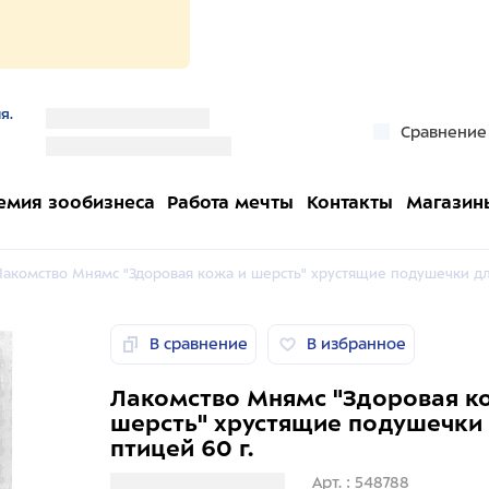
я.
''
Сравнение
''
емия зообизнеса
Работа мечты
Контакты
Магазин
Лакомство Мнямс "Здоровая кожа и шерсть" хрустящие подушечки для
В сравнение
В избранное
Лакомство Мнямс "Здоровая к
шерсть" хрустящие подушечки 
птицей 60 г.
Загрузка информации
Арт. : 548788