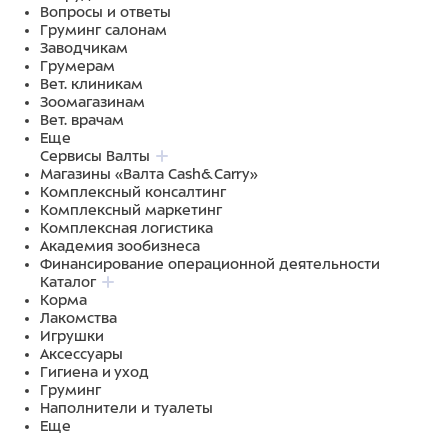
Вопросы и ответы
Груминг салонам
Заводчикам
Грумерам
Вет. клиникам
Зоомагазинам
Вет. врачам
Еще
Сервисы Валты
Магазины «Валта Cash&Carry»
Комплексный консалтинг
Комплексный маркетинг
Комплексная логистика
Академия зообизнеса
Финансирование операционной деятельности
Каталог
Корма
Лакомства
Игрушки
Аксессуары
Гигиена и уход
Груминг
Наполнители и туалеты
Еще