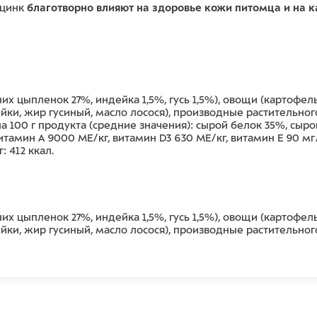
 цинк
благотворно влияют на здоровье кожи питомца и на к
х цыпленок 27%, индейка 1,5%, гусь 1,5%), овощи (картофел
ки, жир гусиный, масло лосося), производные растительно
 100 г продукта (средние значения): сырой белок 35%, сырой
тамин А 9000 МЕ/кг, витамин D3 630 МЕ/кг, витамин Е 90 мг/к
: 412 ккал.
х цыпленок 27%, индейка 1,5%, гусь 1,5%), овощи (картофел
ки, жир гусиный, масло лосося), производные растительно