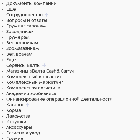
экстракты растительных белков, яйцо и производные
Документы компании
яйца (порошок из цельного куриного яйца 4%),
Еще
дрожжи, минеральные вещества, облепиха.
Сотрудничество
Вопросы и ответы
Груминг салонам
Заводчикам
Грумерам
Вет. клиникам
Зоомагазинам
Вет. врачам
Еще
Сервисы Валты
Магазины «Валта Cash&Carry»
Комплексный консалтинг
Комплексный маркетинг
Комплексная логистика
Академия зообизнеса
Финансирование операционной деятельности
Каталог
Корма
Лакомства
Игрушки
Аксессуары
Гигиена и уход
Груминг