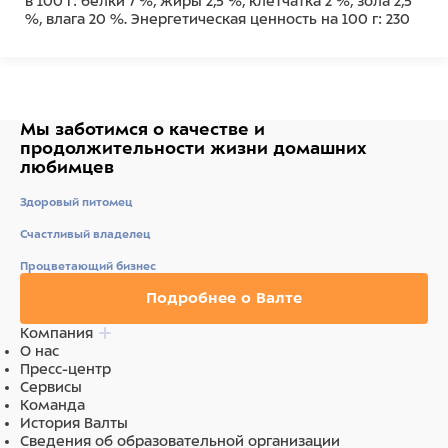
в 100 г: белки 7 %, жиры 2,5 %, клетчатка 2 %, зола 2,5
%, влага 20 %. Энергетическая ценность на 100 г: 230
ккал.
Ингредиенты
рис, мясо и субпродукты (в том числе 20% мяса
Мы заботимся о качестве
и
кролика), сухое молоко, клетчатка, лецитин, масла и
продолжительности жизни
домашних
животные жиры, дрожжевой экстракт, минеральные
любимцев
вещества, орегано, фитокомплекс экстрактов
растений, натуральные ароматизаторы, хлорофилл.
Здоровый питомец
Счастливый владелец
Процветающий бизнес
Подробнее о Валте
Компания
О нас
Пресс-центр
Сервисы
Команда
История Валты
Сведения об образовательной организации