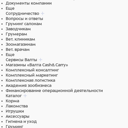
Документы компании
Еще
Сотрудничество
Вопросы и ответы
Груминг салонам
Заводчикам
Грумерам
Вет. клиникам
Зоомагазинам
Вет. врачам
Еще
Сервисы Валты
Магазины «Валта Cash&Carry»
Комплексный консалтинг
Комплексный маркетинг
Комплексная логистика
Академия зообизнеса
Финансирование операционной деятельности
Каталог
Корма
Лакомства
Игрушки
Аксессуары
Гигиена и уход
Груминг