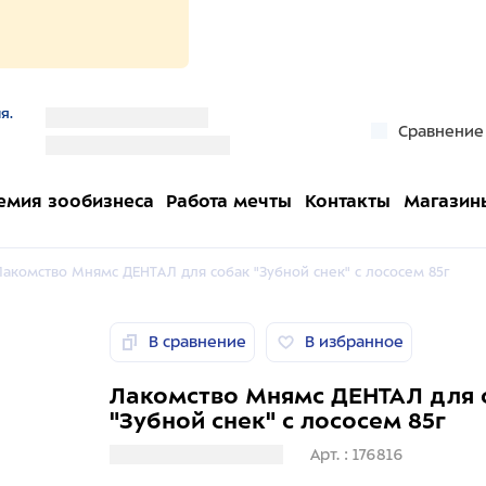
я.
''
Сравнение
''
емия зообизнеса
Работа мечты
Контакты
Магазин
Лакомство Мнямс ДЕНТАЛ для собак "Зубной снек" с лососем 85г
В сравнение
В избранное
Лакомство Мнямс ДЕНТАЛ для 
"Зубной снек" с лососем 85г
Загрузка информации
Арт. : 176816