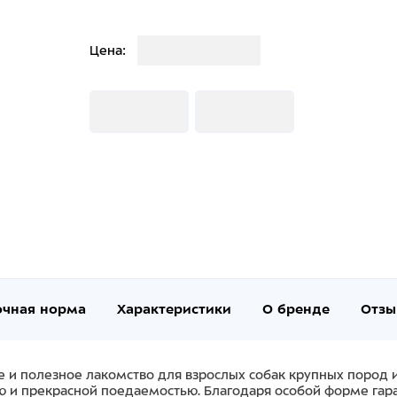
Загрузка
Цена:
Загрузка
Загрузка
очная норма
Характеристики
О бренде
Отзы
е и полезное лакомство для взрослых собак крупных пород 
ю и прекрасной поедаемостью. Благодаря особой форме га