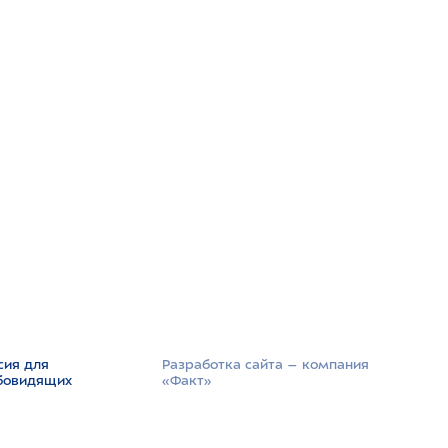
сия для
Разработка сайта –­ компания
бовидящих
«Факт»