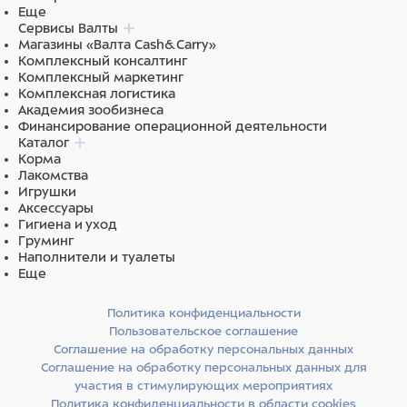
(калорийность) на 100 г: 426 ккал.
Еще
Сервисы Валты
Условия хранения:
хранить при температуре от +4 °С до
Магазины «Валта Cash&Carry»
+25 °С и относительной влажности воздуха не более 75%.
Комплексный консалтинг
Комплексный маркетинг
Комплексная логистика
Академия зообизнеса
Ингредиенты
Финансирование операционной деятельности
Каталог
Корма
инактивированные пивные дрожжи, экстракт свиных
Лакомства
субпродуктов,глицерин, прежелатинизированный
Игрушки
рисовый крахмал, лецитин, утиный жир,
Аксессуары
монопропиленгликоль, консерванты, биотин, хлорид
Гигиена и уход
Груминг
натрия, аскорбиновая кислота (витамин С),
Наполнители и туалеты
антиоксиданты, лактобактерии.
Еще
Основные ингредиенты на 1 жевательное лакомство (4
Политика конфиденциальности
г)
: биотин 40 мг, аскорбиновая кислота (витамин С) 22,5
Пользовательское соглашение
мг.
Соглашение на обработку персональных данных
Соглашение на обработку персональных данных для
участия в стимулирующих мероприятиях
Политика конфиденциальности в области cookies