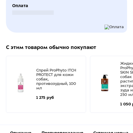
Оплата
Безналичный расчет
С этим товаром обычно покупают
Жидки
ProPhy
Спрей ProPhyto ITCH
SKIN 
PROTECT для кожи
собак 
собак,
расти
противозудный, 100
экстр
мл
зуда 
250 м
1 275 руб
1 050