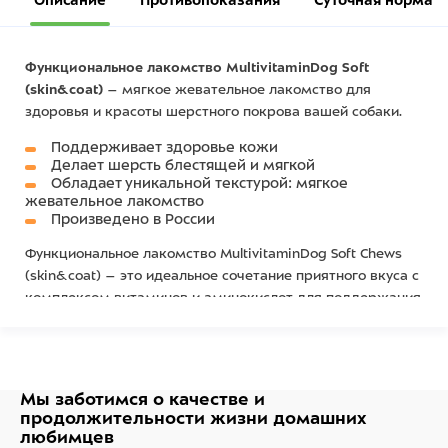
Описание
Противопоказания
Суточная норма
Функциональное лакомство MultivitaminDog Soft
(skin&coat)
– мягкое жевательное лакомство для
здоровья и красоты шерстного покрова вашей собаки.
Поддерживает здоровье кожи
Делает шерсть блестящей и мягкой
Обладает уникальной текстурой: мягкое
жевательное лакомство
Произведено в России
Функциональное лакомство MultivitaminDog Soft Chews
(skin&coat) – это идеальное сочетание приятного вкуса с
комплексом витаминов и аминокислот для поддержания
здоровья всего организма, а в особенности кожи и
шерсти вашей собаки. Биотин сделает шерсть блестящей
и шелковистой, а витамин С, являясь отличным
антиоксидантом, сохранит эластичность и упругость
Мы заботимся о качестве
и
кожного покрова. Пробиотики поддержат оптимальный
продолжительности жизни
домашних
состав полезной микрофлоры в кишечнике, которая
любимцев