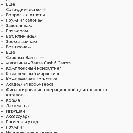
Еще
Сотрудничество
Вопросы и ответы
Груминг салонам
Заводчикам
Грумерам
Вет. клиникам
Зоомагазинам
Вет. врачам
Еще
Сервисы Валты
Магазины «Валта Cash&Carry»
Комплексный консалтинг
Комплексный маркетинг
Комплексная логистика
Академия зообизнеса
Финансирование операционной деятельности
Каталог
Корма
Лакомства
Игрушки
Аксессуары
Гигиена и уход
Груминг
Наполнители и туалеты