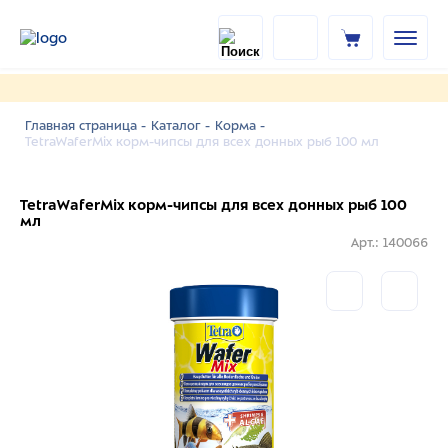
Главная страница -
Каталог -
Корма -
TetraWaferMix корм-чипсы для всех донных рыб 100 мл
TetraWaferMix корм-чипсы для всех донных рыб 100
мл
Арт.: 140066