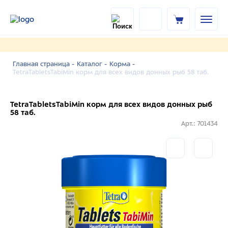
Главная страница -
Каталог -
Корма -
TetraTabletsTabiMin корм для всех видов донных рыб 58 таб.
TetraTabletsTabiMin корм для всех видов донных рыб
58 таб.
Арт.: 701434