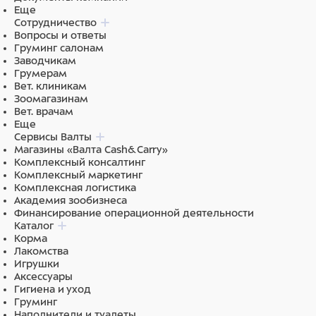
Еще
Сотрудничество
Вопросы и ответы
Груминг салонам
Заводчикам
Грумерам
Вет. клиникам
Зоомагазинам
Вет. врачам
Еще
Сервисы Валты
Магазины «Валта Cash&Carry»
Комплексный консалтинг
Комплексный маркетинг
Комплексная логистика
Академия зообизнеса
Финансирование операционной деятельности
Каталог
Корма
Лакомства
Игрушки
Аксессуары
Гигиена и уход
Груминг
Наполнители и туалеты