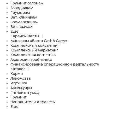
Груминг салонам
Заводчикам
Грумерам
Вет. клиникам
Зоомагазинам
Вет. врачам
Еще
Сервисы Валты
Магазины «Валта Cash&Carry»
Комплексный консалтинг
Комплексный маркетинг
Комплексная логистика
Академия зообизнеса
Финансирование операционной деятельности
Каталог
Корма
Лакомства
Игрушки
Аксессуары
Гигиена и уход
Груминг
Наполнители и туалеты
Еще