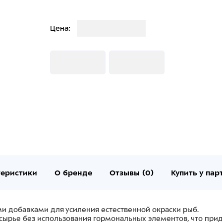
Загрузка
Цена:
Загрузка
Загрузка
теристики
О бренде
Отзывы (0)
Купить у пар
ми добавками для усиления естественной окраски рыб.
ырье без использования гормональных элементов, что прид