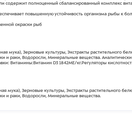
ели содержит полноценный сбалансированный комплекс вита
спечивает повышенную устойчивость организма рыбы к боле
венной окраски рыб
ная мука), Зерновые культуры, Экстракты растительного бе
ки и раки, Водоросли, Минеральные вещества. Аналитически
вки: Витамины:Витамин D3 1842МЕ/кг.Регуляторы кислотности
ая мука), Зерновые культуры, Экстракты растительного бел
ки и раки, Водоросли, Минеральные вещества.