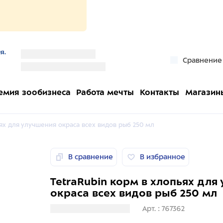
я.
''
Сравнение
''
емия зообизнеса
Работа мечты
Контакты
Магазин
ьях для улучшения окраса всех видов рыб 250 мл
В сравнение
В избранное
TetraRubin корм в хлопьях для
окраса всех видов рыб 250 мл
Загрузка информации
Арт. : 767362