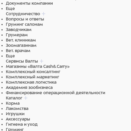
Документы компании
Еще
Сотрудничество
Вопросы и ответы
Груминг салонам
Заводчикам
Грумерам
Вет. клиникам
Зоомагазинам
Вет. врачам
Еще
Сервисы Валты
Магазины «Валта Cash&Carry»
Комплексный консалтинг
Комплексный маркетинг
Комплексная логистика
Академия зообизнеса
Финансирование операционной деятельности
Каталог
Корма
Лакомства
Игрушки
Аксессуары
Гигиена и уход
Груминг