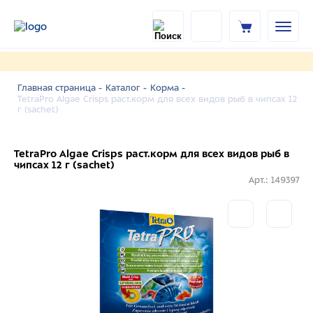
Главная страница -
Каталог -
Корма -
TetraPro Algae Crisps раст.корм для всех видов рыб в чипсах 12
г (sachet)
TetraPro Algae Crisps раст.корм для всех видов рыб в
чипсах 12 г (sachet)
Арт.: 149397