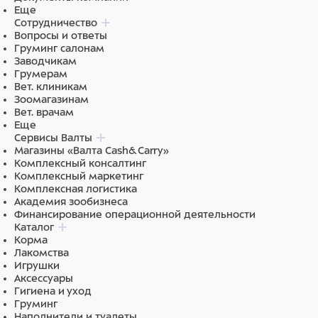
Еще
Сотрудничество
Вопросы и ответы
Груминг салонам
Заводчикам
Грумерам
Вет. клиникам
Зоомагазинам
Вет. врачам
Еще
Сервисы Валты
Магазины «Валта Cash&Carry»
Комплексный консалтинг
Комплексный маркетинг
Комплексная логистика
Академия зообизнеса
Финансирование операционной деятельности
Каталог
Корма
Лакомства
Игрушки
Аксессуары
Гигиена и уход
Груминг
Наполнители и туалеты