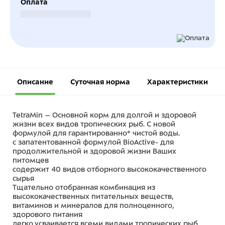
Оплата
Безналичный расчет
Описание
Суточная норма
Характеристики
TetraMin – Основной корм для долгой и здоровой
жизни всех видов тропических рыб. С новой
формулой для гарантированно* чистой воды.
с запатентованной формулой BioActive- для
продолжительной и здоровой жизни Ваших
питомцев
содержит 40 видов отборного высококачественного
сырья
Тщательно отобранная комбинация из
высококачественных питательных веществ,
витаминов и минералов для полноценного,
здорового питания
легко усваивается всеми видами тропических рыб