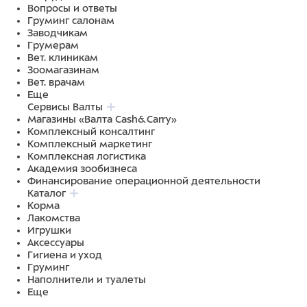
Вопросы и ответы
Груминг салонам
Заводчикам
Грумерам
Вет. клиникам
Зоомагазинам
Вет. врачам
Еще
Сервисы Валты
Магазины «Валта Cash&Carry»
Комплексный консалтинг
Комплексный маркетинг
Комплексная логистика
Академия зообизнеса
Финансирование операционной деятельности
Каталог
Корма
Лакомства
Игрушки
Аксессуары
Гигиена и уход
Груминг
Наполнители и туалеты
Еще