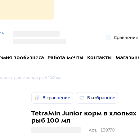
я.
''
Сравнение
''
емия зообизнеса
Работа мечты
Контакты
Магазин
хлопьях для молоди рыб 100 мл
В сравнение
В избранное
TetraMin Junior корм в хлопья
рыб 100 мл
Загрузка информации
Арт. : 139770