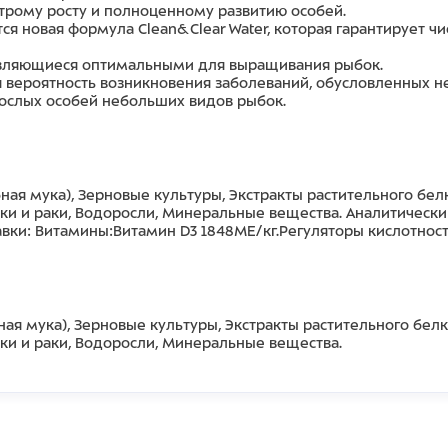
трому росту и полноценному развитию особей.
ся новая формула Clean&Clear Water, которая гарантирует ч
 являющиеся оптимальными для выращивания рыбок.
 вероятность возникновения заболеваний, обусловленных н
ослых особей небольших видов рыбок.
ная мука), Зерновые культуры, Экстракты растительного бе
ки и раки, Водоросли, Минеральные вещества. Аналитически
вки: Витамины:Витамин D3 1848МЕ/кг.Регуляторы кислотност
ая мука), Зерновые культуры, Экстракты растительного бел
ки и раки, Водоросли, Минеральные вещества.