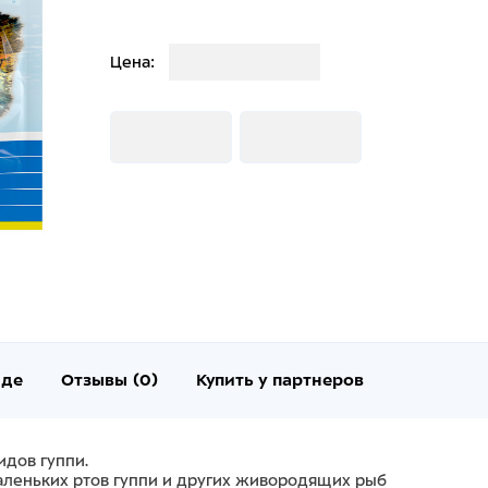
Загрузка
Цена:
Загрузка
Загрузка
нде
Отзывы (0)
Купить у партнеров
идов гуппи.
аленьких ртов гуппи и других живородящих рыб