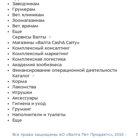
Заводчикам
Грумерам
Вет. клиникам
Зоомагазинам
Вет. врачам
Еще
Сервисы Валты
Магазины «Валта Cash&Carry»
Комплексный консалтинг
Комплексный маркетинг
Комплексная логистика
Академия зообизнеса
Финансирование операционной деятельности
Каталог
Корма
Лакомства
Игрушки
Аксессуары
Гигиена и уход
Груминг
Наполнители и туалеты
Еще
Все права защищены АО «Валта Пет Продактс», 2014 -