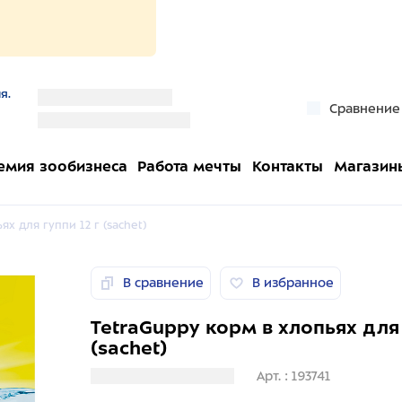
я.
''
Сравнение
''
емия зообизнеса
Работа мечты
Контакты
Магазин
х для гуппи 12 г (sachet)
В сравнение
В избранное
TetraGuppy корм в хлопьях для 
(sachet)
Загрузка информации
Арт. : 193741