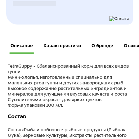
Безналичный расчет
Описание
Характеристики
О бренде
Отзыв
TetraGuppy - Сбалансированный корм для всех видов
гуппи.
Мини-хлопья, изготовленные специально для
маленьких ртов гуппи и других живородящих рыб
Высокое содержание растительных ингредиентов и
минералов для улучшения вкусовых качеств и роста
С усилителями окраса - для ярких цветов
Форма упаковки 100 мл.
Состав
Состав:Рыба и побочные рыбные продукты (Рыбная
мука), Зерновые культуры, Экстракты растительного