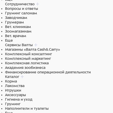
Сотрудничество
Вопросы и ответы
Груминг салонам
Заводчикам
Грумерам
Вет. клиникам
Зоомагазинам
Вет. врачам
Еще
Сервисы Валты
Магазины «Валта Cash&Carry»
Комплексный консалтинг
Комплексный маркетинг
Комплексная логистика
Академия зообизнеса
Финансирование операционной деятельности
Каталог
Корма
Лакомства
Игрушки
Аксессуары
Гигиена и уход
Груминг
Наполнители и туалеты