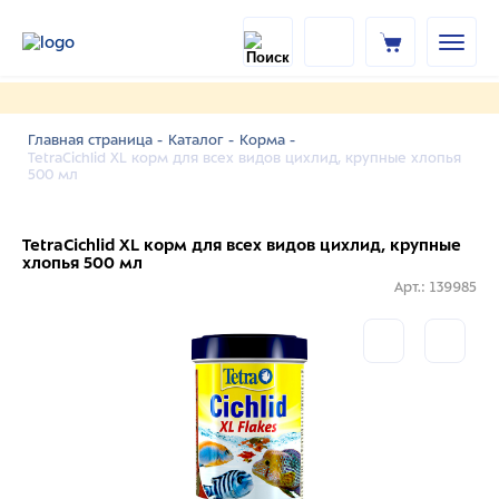
Главная страница -
Каталог -
Корма -
TetraCichlid XL корм для всех видов цихлид, крупные хлопья
500 мл
TetraCichlid XL корм для всех видов цихлид, крупные
хлопья 500 мл
Арт.: 139985