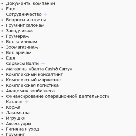
Документы компании
Еще
Сотрудничество
Вопросы и ответы
Груминг салонам
Заводчикам
Грумерам
Вет. клиникам
Зоомагазинам
Вет. врачам
Еще
Сервисы Валты
Магазины «Валта Cash&Carry»
Комплексный консалтинг
Комплексный маркетинг
Комплексная логистика
Академия зообизнеса
Финансирование операционной деятельности
Каталог
Корма
Лакомства
Игрушки
Аксессуары
Гигиена и уход
Груминг