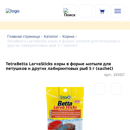
Главная страница -
Каталог -
Корма -
TetraBetta LarvaSticks корм в форме мотыля для петушков и
других лабиринтовых рыб 5 г (sachet)
TetraBetta LarvaSticks корм в форме мотыля для
петушков и других лабиринтовых рыб 5 г (sachet)
Арт.: 259317