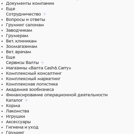
Состав: Рыба и побочные рыбные продукты (Рыбная
Документы компании
мука), Растительные продукты, Дрожжи, Экстракты
Еще
растительного белка, Масла и жиры (Рыбий жир,
Сотрудничество
Растительные), Моллюски и раки, Водоросли,
Вопросы и ответы
Минеральные вещества.
Груминг салонам
Заводчикам
Грумерам
Вет. клиникам
Зоомагазинам
Вет. врачам
Еще
Сервисы Валты
Магазины «Валта Cash&Carry»
Комплексный консалтинг
Комплексный маркетинг
Комплексная логистика
Академия зообизнеса
Финансирование операционной деятельности
Каталог
Корма
Лакомства
Игрушки
Аксессуары
Гигиена и уход
Груминг