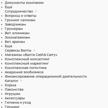
Документы компании
Состав: Растительные продукты, Рыба и побочные
Еще
рыбные продукты (Рыбная мука), Экстракты
Сотрудничество
растительного белка, Дрожжи, Минеральные
Вопросы и ответы
вещества, Моллюски и раки, Масла и жиры
Груминг салонам
(Растительные).
Заводчикам
Грумерам
Вет. клиникам
Зоомагазинам
Вет. врачам
Еще
Сервисы Валты
Магазины «Валта Cash&Carry»
Комплексный консалтинг
Комплексный маркетинг
Комплексная логистика
Академия зообизнеса
Финансирование операционной деятельности
Каталог
Корма
Лакомства
Игрушки
Аксессуары
Гигиена и уход
Груминг