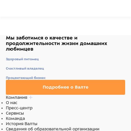
Состав: Экстракты растительного белка, Зерновые
культуры, Растительные продукты, Масла и жиры
(растительные), Минеральные вещества, Дрожжи.
Аналитический Состав: Сырой белок 29%, Сырой жир
4%, Сырая клетчатка 2%, Содержание влаги 7%.
Добавки: Витамины: Витамин Д3 1714МЕ/кг.Регуляторы
Мы заботимся о качестве
и
кислотности: Лимонная кислота 274 мг/кг.
продолжительности жизни
домашних
любимцев
Ингредиенты
Здоровый питомец
Состав:Экстракты растительного белка, Зерновые
Счастливый владелец
культуры, Растительные продукты, Масла и жиры
(растительные), Минеральные вещества, Дрожжи.
Процветающий бизнес
Подробнее о Валте
Компания
О нас
Пресс-центр
Сервисы
Команда
История Валты
Сведения об образовательной организации