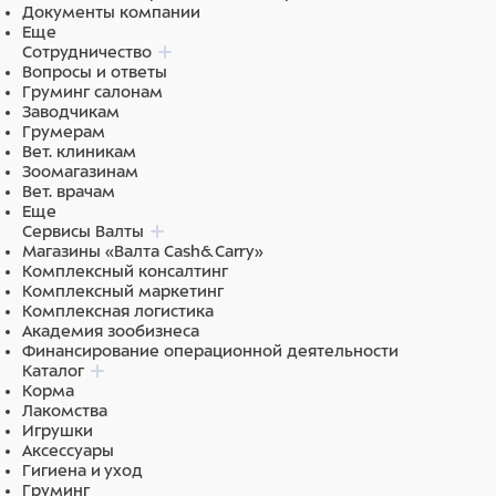
Документы компании
Еще
Сотрудничество
Вопросы и ответы
Груминг салонам
Заводчикам
Грумерам
Вет. клиникам
Зоомагазинам
Вет. врачам
Еще
Сервисы Валты
Магазины «Валта Cash&Carry»
Комплексный консалтинг
Комплексный маркетинг
Комплексная логистика
Академия зообизнеса
Финансирование операционной деятельности
Каталог
Корма
Лакомства
Игрушки
Аксессуары
Гигиена и уход
Груминг