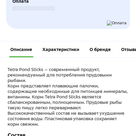
Оплата
Безналичный расчет
Описание
Характеристики
О бренде
Отзыв
Tetra Pond Sticks – современный продукт,
рекомендуемый для потребления прудовыми
рыбами.
Корм представляет плавающие палочки,
содержащие необходимые для питомцев минералы,
витамины. Корм Tetra Pond Sticks является
сбалансированным, полноценным. Прудовые рыбы
такую пищу легко переваривают.
Высококачественный состав не вызывает ухудшения
состояния воды. Пластиковая упаковка сохраняет
корм свежим.
Состав