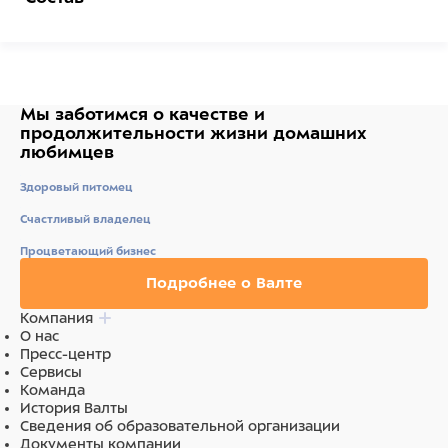
Состав: Экстракты растительного белка, Зерновые
культуры, Растительные продукты, Масла и жиры
(растительные), Минеральные вещества, Дрожжи.
Аналитический Состав: Сырой белок 29%, Сырой жир
4%, Сырая клетчатка 2%, Содержание влаги 7%.
Мы заботимся о качестве
и
Добавки: Витамины: Витамин Д3 1714МЕ/кг.Регуляторы
продолжительности жизни
домашних
кислотности: Лимонная кислота 274 мг/кг.
любимцев
Ингредиенты
Здоровый питомец
Счастливый владелец
Состав:Экстракты растительного белка, Зерновые
культуры, Растительные продукты, Масла и жиры
Процветающий бизнес
(растительные), Минеральные вещества, Дрожжи.
Подробнее о Валте
Компания
О нас
Пресс-центр
Сервисы
Команда
История Валты
Сведения об образовательной организации
Документы компании