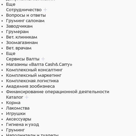
Еще
Сотрудничество
Вопросы и ответы
Груминг салонам
Заводчикам
Грумерам
Вет. клиникам
Зоомагазинам
Вет. врачам
Еще
Сервисы Валты
Магазины «Валта Cash&Carry»
Комплексный консалтинг
Комплексный маркетинг
Комплексная логистика
Академия зообизнеса
Финансирование операционной деятельности
Каталог
Корма
Лакомства
Игрушки
Аксессуары
Гигиена и уход
Груминг
Наполнители и туалеты