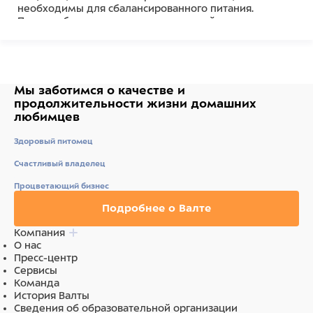
необходимы для сбалансированного питания.
Палочки быстро пропитываются водой, а питательные
вещества в формуле обладают высокой
биологической ценностью, что гарантирует легкое
поглощение и высокую усвояемость.
Уникальная рецептура, высококачественные
Мы заботимся о качестве
и
натуральные ингредиенты и быстро размягчаемая
продолжительности жизни
домашних
структура гарантируют прекрасное развитие
любимцев
прудовых рыб, а также чистоту и прозрачность воды в
пруду.
Здоровый питомец
Счастливый владелец
Состав
Процветающий бизнес
Состав: Экстракты растительного белка, Зерновые
Подробнее о Валте
культуры, Растительные продукты, Масла и жиры
(растительные), Минеральные вещества, Дрожжи.
Компания
Аналитический Состав: Сырой белок 29%, Сырой жир
О нас
4%, Сырая клетчатка 2%, Содержание влаги 7%.
Пресс-центр
Добавки: Витамины: Витамин Д3 1714МЕ/кг.Регуляторы
Сервисы
кислотности: Лимонная кислота 274 мг/кг.
Команда
История Валты
Ингредиенты
Сведения об образовательной организации