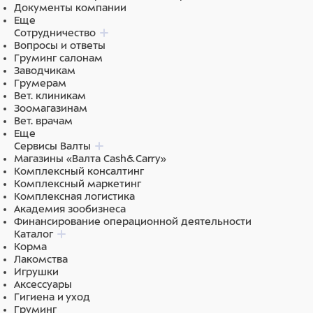
Документы компании
Состав: Экстракты растительного белка, Зерновые
Еще
культуры, Растительные продукты, Масла и жиры
Сотрудничество
(растительные), Минеральные вещества, Дрожжи.
Вопросы и ответы
Груминг салонам
Заводчикам
Грумерам
Вет. клиникам
Зоомагазинам
Вет. врачам
Еще
Сервисы Валты
Магазины «Валта Cash&Carry»
Комплексный консалтинг
Комплексный маркетинг
Комплексная логистика
Академия зообизнеса
Финансирование операционной деятельности
Каталог
Корма
Лакомства
Игрушки
Аксессуары
Гигиена и уход
Груминг