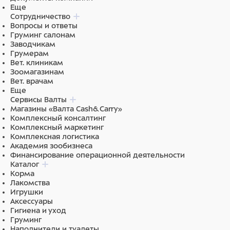
Еще
Сотрудничество
Вопросы и ответы
Груминг салонам
Заводчикам
Грумерам
Вет. клиникам
Зоомагазинам
Вет. врачам
Еще
Сервисы Валты
Магазины «Валта Cash&Carry»
Комплексный консалтинг
Комплексный маркетинг
Комплексная логистика
Академия зообизнеса
Финансирование операционной деятельности
Каталог
Корма
Лакомства
Игрушки
Аксессуары
Гигиена и уход
Груминг
Наполнители и туалеты