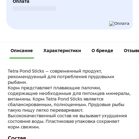
Оплата
Безналичный расчет
Описание
Характеристики
О бренде
Отзыв
Tetra Pond Sticks – современный продукт,
рекомендуемый для потребления прудовыми
рыбами.
Корм представляет плавающие палочки,
содержащие необходимые для питомцев минералы,
витамины. Корм Tetra Pond Sticks является
сбалансированным, полноценным. Прудовые рыбы
такую пищу легко переваривают.
Высококачественный состав не вызывает ухудшения
состояния воды. Пластиковая упаковка сохраняет
корм свежим.
Состав