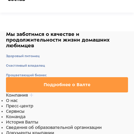
Состав: Экстракты растительного белка, Зерновые
культуры, Растительные продукты, Масла и жиры
(растительные), Минеральные вещества, Дрожжи.
Аналитический Состав: Сырой белок 29%, Сырой жир
4%, Сырая клетчатка 2%, Содержание влаги 7%.
Мы заботимся о качестве
и
Добавки: Витамины: Витамин Д3 1714МЕ/кг.Регуляторы
продолжительности жизни
домашних
кислотности: Лимонная кислота 274 мг/кг.
любимцев
Ингредиенты
Здоровый питомец
Счастливый владелец
Состав:Экстракты растительного белка, Зерновые
культуры, Растительные продукты, Масла и жиры
Процветающий бизнес
(растительные), Минеральные вещества, Дрожжи.
Подробнее о Валте
Компания
О нас
Пресс-центр
Сервисы
Команда
История Валты
Сведения об образовательной организации
Документы компании