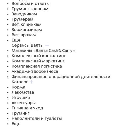
Вопросы и ответы
Груминг салонам
Заводчикам
Грумерам
Вет. клиникам
Зоомагазинам
Вет. врачам
Еще
Сервисы Валты
Магазины «Валта Cash&Carry»
Комплексный консалтинг
Комплексный маркетинг
Комплексная логистика
Академия зообизнеса
Финансирование операционной деятельности
Каталог
Корма
Лакомства
Игрушки
Аксессуары
Гигиена и уход
Груминг
Наполнители и туалеты
Еще