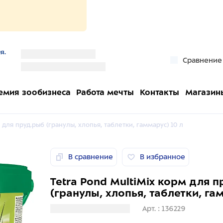
я.
''
Сравнение
''
емия зообизнеса
Работа мечты
Контакты
Магазин
 для пруд.рыб (гранулы, хлопья, таблетки, гаммарус) 10 л
В сравнение
В избранное
Tetra Pond MultiMix корм для 
(гранулы, хлопья, таблетки, га
Загрузка информации
Арт. : 136229