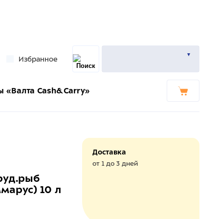
Избранное
ы «Валта Cash&Carry»
Доставка
от 1 до 3 дней
пруд.рыб
ммарус) 10 л