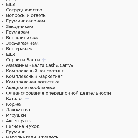
Еще
Сотрудничество
Вопросы и ответы
Груминг салонам
Заводчикам
Грумерам
Вет. клиникам
Зоомагазинам
Вет. врачам
Еще
Сервисы Валты
Магазины «Валта Cash&Carry»
Комплексный консалтинг
Комплексный маркетинг
Комплексная логистика
Академия зообизнеса
Финансирование операционной деятельности
Каталог
Корма
Лакомства
Игрушки
Аксессуары
Гигиена и уход
Груминг
Наполнители и туалеты