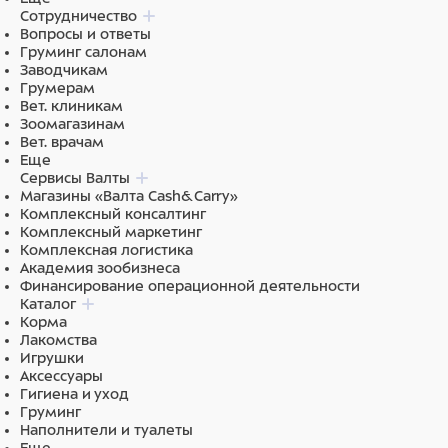
Ингредиенты
Сотрудничество
Вопросы и ответы
Состав: Рыба и побочные рыбные продукты,
Груминг салонам
Экстракты растительного белка, Зерновые культуры,
Заводчикам
Дрожжи, Моллюски и раки, Масла и жиры,Овощи,
Грумерам
Растительные продукты, Водоросли, Минеральные
Вет. клиникам
вещества, Сахар(Олигофруктоза 0,25%).
Зоомагазинам
Вет. врачам
Еще
Сервисы Валты
Магазины «Валта Cash&Carry»
Комплексный консалтинг
Комплексный маркетинг
Комплексная логистика
Академия зообизнеса
Финансирование операционной деятельности
Каталог
Корма
Лакомства
Игрушки
Аксессуары
Гигиена и уход
Груминг
Наполнители и туалеты