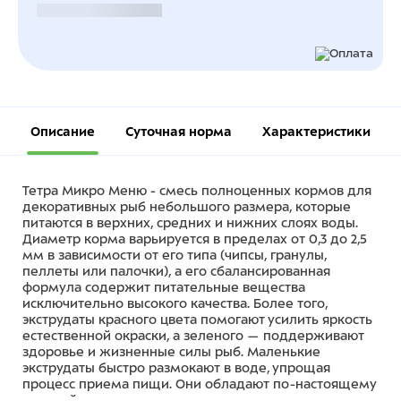
Безналичный расчет
Описание
Суточная норма
Характеристики
Тетра Микро Меню - смесь полноценных кормов для
декоративных рыб небольшого размера, которые
питаются в верхних, средних и нижних слоях воды.
Диаметр корма варьируется в пределах от 0,3 до 2,5
мм в зависимости от его типа (чипсы, гранулы,
пеллеты или палочки), а его сбалансированная
формула содержит питательные вещества
исключительно высокого качества. Более того,
экструдаты красного цвета помогают усилить яркость
естественной окраски, а зеленого — поддерживают
здоровье и жизненные силы рыб. Маленькие
экструдаты быстро размокают в воде, упрощая
процесс приема пищи. Они обладают по-настоящему
высокой степенью усвояемости, что помогает