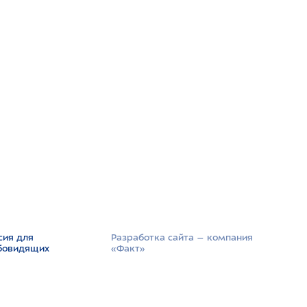
сия для
Разработка сайта –­ компания
бовидящих
«Факт»