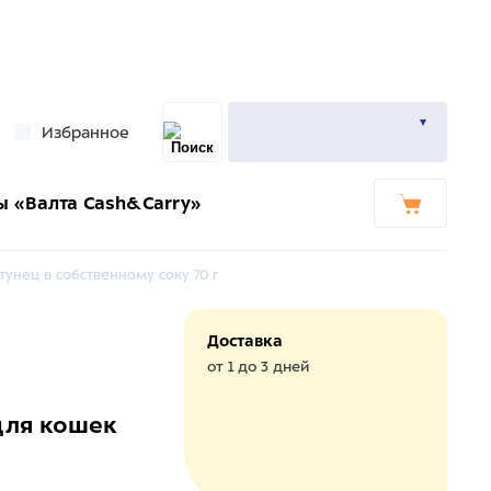
Избранное
ы «Валта Cash&Carry»
унец в собственному соку 70 г
Доставка
от 1 до 3 дней
для кошек