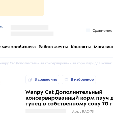
я.
''
Сравнение
''
емия зообизнеса
Работа мечты
Контакты
Магазин
Wanpy Cat Дополнительный консервированный корм пауч для кошек т
В сравнение
В избранное
Wanpy Cat Дополнительный
консервированный корм пауч 
тунец в собственному соку 70 г
Загрузка информации
Арт. : RAC-73