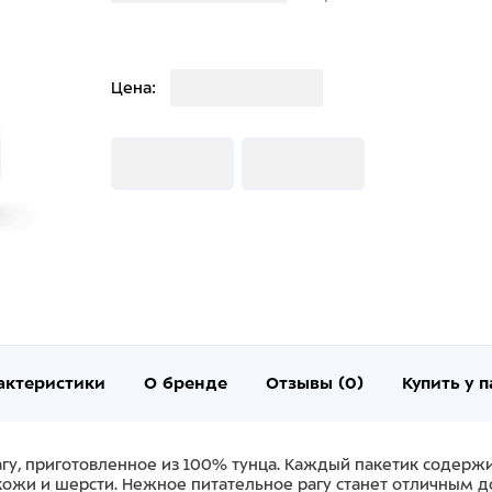
Загрузка
Цена:
Загрузка
Загрузка
актеристики
О бренде
Отзывы (0)
Купить у 
агу, приготовленное из 100% тунца. Каждый пакетик содерж
кожи и шерсти. Нежное питательное рагу станет отличным д