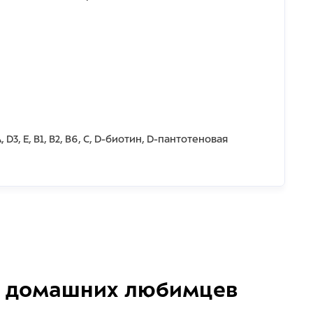
D3, Е, В1, В2, В6, С, D-биотин, D-пантотеновая
домашних любимцев