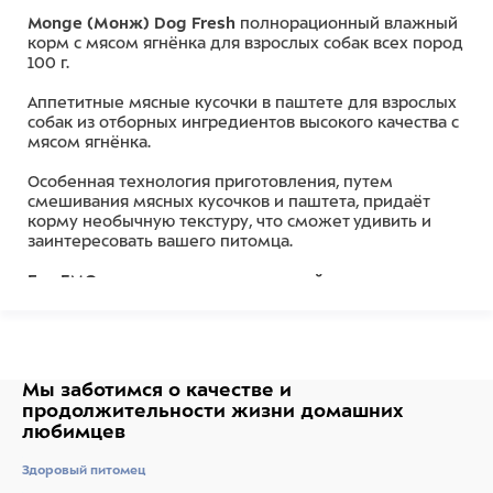
Monge (Монж) Dog Fresh
полнорационный влажный
корм с мясом ягнёнка для взрослых собак всех пород
100 г.
Аппетитные мясные кусочки в паштете для взрослых
собак из отборных ингредиентов высокого качества с
мясом ягнёнка.
Особенная технология приготовления, путем
смешивания мясных кусочков и паштета, придаёт
корму необычную текстуру, что сможет удивить и
заинтересовать вашего питомца.
Без ГМО, искусственных красителей и
ароматизаторов. Сделано в Италии.
Состав
Свежее мясо 80% (из которого мяса ягненка мин.
Мы заботимся о качестве
и
10%), минеральные вещества, витамины.
продолжительности жизни
домашних
любимцев
Питательная ценность:
сырой белок 9%, сырые масла
и жиры 7%, сырая зола 1,2%, сырая клетчатка 0,5%,
Здоровый питомец
влажность 82%.