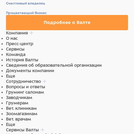
Счастливый владелец
Энергетическая ценность:
1 002 ккал/кг.
Процветающий бизнес
Питательные добавки в 1 кг:
витамин А 3000 МЕ,
Подробнее о Валте
витамин D3 400 МЕ, витамин Е 15 мг.
Компания
Технологические добавки:
загустители и
О нас
желеобразующие компоненты.
Пресс-центр
Сервисы
Ингредиенты
Команда
История Валты
Свежее мясо 80% (из которого мяса ягненка мин.
Сведения об образовательной организации
10%), минеральные вещества, витамины.
Документы компании
Еще
Сотрудничество
Вопросы и ответы
Груминг салонам
Заводчикам
Грумерам
Вет. клиникам
Зоомагазинам
Вет. врачам
Еще
Сервисы Валты