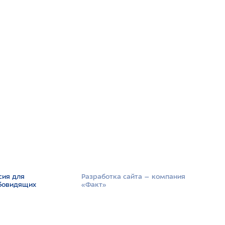
сия для
Разработка сайта –­ компания
бовидящих
«Факт»