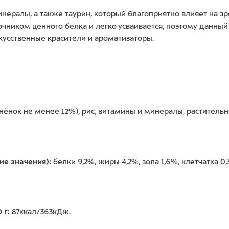
нералы, а также таурин, который благоприятно влияет на зр
точником ценного белка и легко усваивается, поэтому данны
кусственные красители и ароматизаторы.
нёнок не менее 12%), рис, витамины и минералы, растительн
ние значения):
белки 9,2%, жиры 4,2%, зола 1,6%, клетчатка 0,
 г:
87ккал/363кДж.