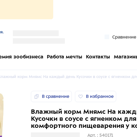
я.
''
Сравнение
''
емия зообизнеса
Работа мечты
Контакты
Магазин
Влажный корм Мнямс На каждый день Кусочки в соусе с ягненком дл
В сравнение
В избранное
Влажный корм Мнямс На кажд
Кусочки в соусе с ягненком для
комфортного пищеварения у ко
Загрузка информации
Арт. : 540171