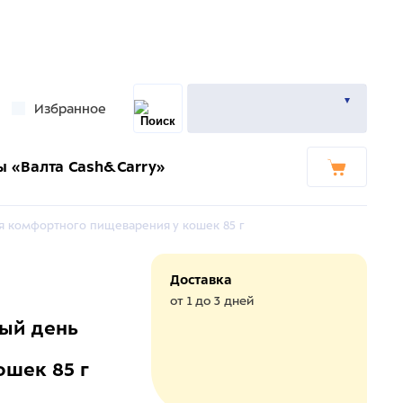
Избранное
ы «Валта Cash&Carry»
я комфортного пищеварения у кошек 85 г
Доставка
от 1 до 3 дней
ый день
шек 85 г