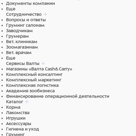
Документы компании
Энергетическая ценность (калорийность) на 100 г:
Еще
87ккал/363кДж.
Сотрудничество
Вопросы и ответы
Груминг салонам
Заводчикам
Питательные добавки:
витамин А 15000 МЕ/кг, D3 160
Грумерам
МЕ/кг, витамин Е 12 МЕ/кг.
Вет. клиникам
Зоомагазинам
Вет. врачам
Еще
Ингредиенты
Сервисы Валты
Магазины «Валта Cash&Carry»
Комплексный консалтинг
Состав: мясо и субпродукты 40% (в том числе
Комплексный маркетинг
индейка не менее 12%), рис, витамины и минералы,
Комплексная логистика
растительное масло, псиллиум, таурин.
Академия зообизнеса
Энергетическая ценность (калорийность) на 100 г:
Финансирование операционной деятельности
87ккал/363кДж.
Каталог
Корма
Лакомства
Игрушки
Аксессуары
Гигиена и уход
Груминг