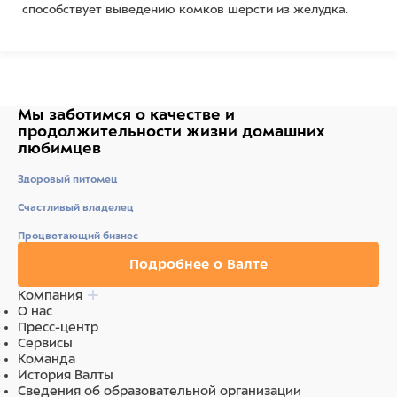
способствует выведению комков шерсти из желудка.
Диентическое мясо индейки и курицы в составе
являются источником ценного белка, обладает высокой
питательной ценностью и легко усваивается. Отсутствуют
искусственные красители и ароматизаторы.
Мы заботимся о качестве
и
продолжительности жизни
домашних
любимцев
Состав
Здоровый питомец
Состав:
мясо и субпродукты 40% (в том числе индейка
Счастливый владелец
не менее 12%), рис, витамины и минералы, растительное
Процветающий бизнес
масло, псиллиум, таурин.
Подробнее о Валте
Компания
Питательная ценность на 100 г продукта (средние
О нас
Пресс-центр
значения):
белки 9,2%, жиры 4,2%, зола 1,6%, клетчатка
Сервисы
0,3%, влага 81%.
Команда
История Валты
Сведения об образовательной организации