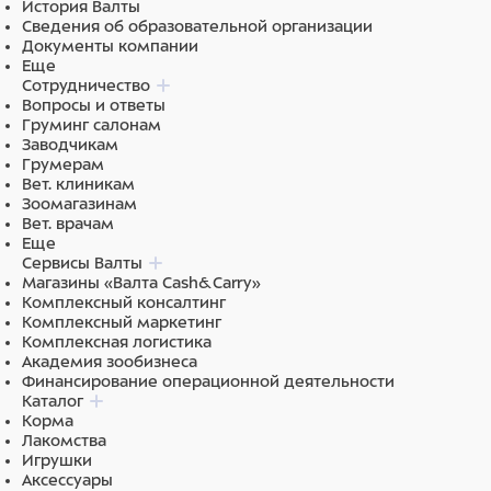
История Валты
Сведения об образовательной организации
Ингредиенты
Документы компании
Еще
ягнёнок 65%, картофель 2%, томаты 2%, витамины,
Сотрудничество
минеральные вещества, свекловичная клетчатка,
Вопросы и ответы
льняное масло 0,1%.
Груминг салонам
Заводчикам
Грумерам
Вет. клиникам
Зоомагазинам
Вет. врачам
Еще
Сервисы Валты
Магазины «Валта Cash&Carry»
Комплексный консалтинг
Комплексный маркетинг
Комплексная логистика
Академия зообизнеса
Финансирование операционной деятельности
Каталог
Корма
Лакомства
Игрушки
Аксессуары