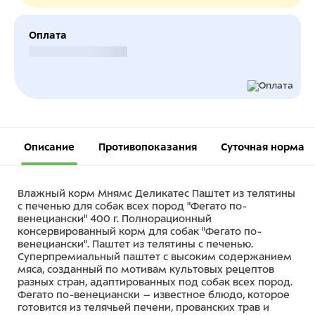
Оплата
Безналичный расчет
Описание
Противопоказания
Суточная норма
Влажный корм Мнямс Деликатес Паштет из телятины
с печенью для собак всех пород "Фегато по-
венециански" 400 г. Полнорационный
консервированный корм для собак "Фегато по-
венециански". Паштет из телятины с печенью.
Суперпремиальный паштет с высоким содержанием
мяса, созданный по мотивам культовых рецептов
разных стран, адаптированных под собак всех пород.
Фегато по-венециански – известное блюдо, которое
готовится из телячьей печени, прованских трав и