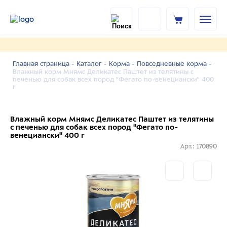
Главная страница -
Каталог -
Корма -
Повседневные корма -
Влажный корм Мнямс Деликатес Паштет из телятины с
печенью для собак всех пород "Фегато по-венециански" 400
г
Влажный корм Мнямс Деликатес Паштет из телятины
с печенью для собак всех пород "Фегато по-
венециански" 400 г
Арт.: 170890