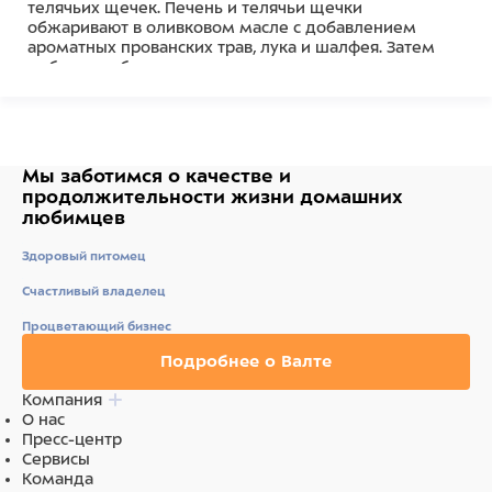
телячьих щечек. Печень и телячьи щечки
обжаривают в оливковом масле с добавлением
ароматных прованских трав, лука и шалфея. Затем
добавляют белое вино и, постоянно помешивая,
тушат на медленном огне до готовности. Сочное
ароматное мясо и нежная телячья печень подаются к
столу горячими вместе со сладковатым луковым
соусом.
Мы заботимся о качестве
и
Без искусственных красителей и ароматизаторов
продолжительности жизни
домашних
Без сои и гмо
любимцев
Без консервантов
Здоровый питомец
Состав
Счастливый владелец
Процветающий бизнес
Состав:
телятина 63%, телячья печень 7%, витамины,
минеральные вещества, свекловичная клетчатка,
Подробнее о Валте
прованские травы 0,2%, льняное масло 0,1%.
Компания
Питательная ценность на 100 г продукта (средние
О нас
значения):
белок 12%, жир 6%, клетчатка 1,0%, зола
Пресс-центр
2%, влага 78%, витамин А 5000 МЕ/кг, витамин Е 13
Сервисы
МЕ/кг, витамин D 125 МЕ/кг.
Команда