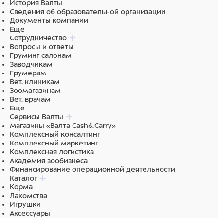
История Валты
Энергетическая ценность (калорийность) на 100 г:
Сведения об образовательной организации
100 ккал / 419 кДж.
Документы компании
Еще
Ингредиенты
Сотрудничество
Вопросы и ответы
телятина 63%, телячья печень 7%, витамины,
Груминг салонам
минеральные вещества, свекловичная клетчатка,
Заводчикам
прованские травы 0,2%, льняное масло 0,1%.
Грумерам
Вет. клиникам
Зоомагазинам
Вет. врачам
Еще
Сервисы Валты
Магазины «Валта Cash&Carry»
Комплексный консалтинг
Комплексный маркетинг
Комплексная логистика
Академия зообизнеса
Финансирование операционной деятельности
Каталог
Корма
Лакомства
Игрушки
Аксессуары